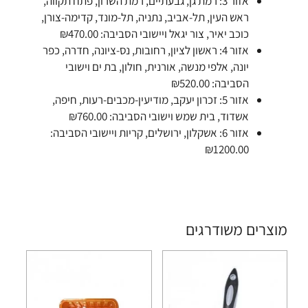
אזור 3: רמת גן, גבעתיים, רמת השרון, פתח תקווה,
ראש העין, תל-אביב, נתניה, תל-מונד, קדימה-צורן,
כוכב יאיר, צור יגאל ויישובי הסביבה: ₪470.00
אזור 4: ראשון לציון, רחובות, נס-ציונה, חדרה, כפר
יונה, אלפי מנשה, אורנית, חולון, בת ים וישובי
הסביבה: ₪520.00
אזור 5: זכרון יעקב, מודיעין-מכבים-רעות, חיפה,
אשדוד, בית שמש וישובי הסביבה: ₪760.00
אזור 6: אשקלון, ירושלים, קריות ויישובי הסביבה:
₪1200.00
מוצרים משודרגים