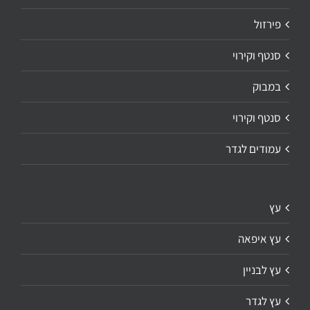
פירזול
סנטף וקירוי
במבוק
סנטף וקירוי
עמודים לגדר
עץ
עץ איפאה
עץ לבניין
עץ לגדר