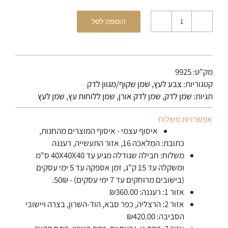
הוספה לסל
כמות
של
שמן
מגוון
מק"ט:
9925
Owatrol
קטגוריות:
צבע לעץ
,
שמן שקוף/מגוון לדק
-
תגיות:
שמן לדק
,
שמן לדק אורן
,
שמן ללוחות עץ
,
שמן לעץ
Trellis
green
אפשרויות משלוח
איסוף עצמי - איסוף המוצרים מהחנות,
כתובת: המלאכה 16, אזור התעשייה, רעננה
משלוח: חבילה שגודלה מגיע עד 40X40X40 ס"מ
ומשקלה עד 15 ק"ג, זמן אספקה עד 5 ימי עסקים
(בישובים מרוחקים עד 7 ימי עסקים) - 50₪.
אזור 1: רעננה: ₪360.00
אזור 2: הרצליה, כפר סבא, הוד-השרון, בצרה ויישובי
הסביבה: ₪420.00