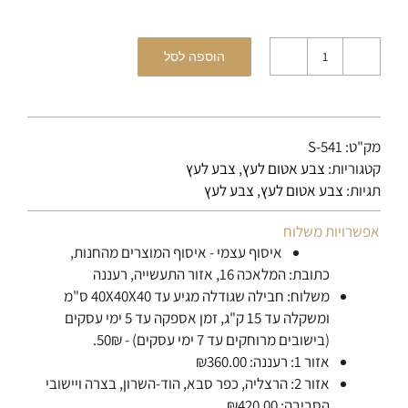
הוספה לסל
כמות
של
צבע
אטום
מק"ט:
S-541
FLOOD
קטגוריות:
צבע אטום לעץ
,
צבע לעץ
Misty
תגיות:
צבע אטום לעץ
,
צבע לעץ
Gray
אפשרויות משלוח
איסוף עצמי - איסוף המוצרים מהחנות,
כתובת: המלאכה 16, אזור התעשייה, רעננה
משלוח: חבילה שגודלה מגיע עד 40X40X40 ס"מ
ומשקלה עד 15 ק"ג, זמן אספקה עד 5 ימי עסקים
(בישובים מרוחקים עד 7 ימי עסקים) - 50₪.
אזור 1: רעננה: ₪360.00
אזור 2: הרצליה, כפר סבא, הוד-השרון, בצרה ויישובי
הסביבה: ₪420.00