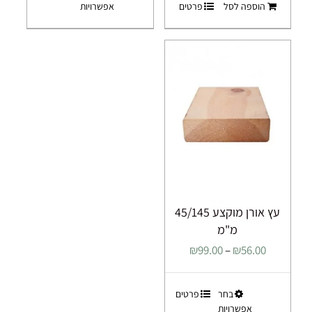
הוספה לסל
פרטים
אפשרויות
זה
יש
מספר
סוגים.
ניתן
לבחור
את
האפשרויות
בעמוד
המוצר
עץ אורן מוקצע 45/145
מ"מ
טווח
₪
99.00
–
₪
56.00
מחירים:
למוצר
בחר
פרטים
עד
אפשרויות
זה