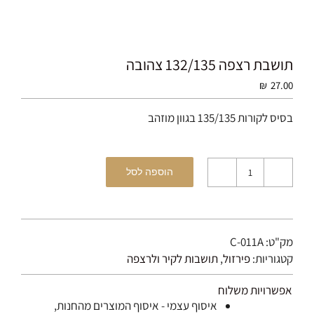
תושבת רצפה 132/135 צהובה
₪
27.00
בסיס לקורות 135/135 בגוון מוזהב
הוספה לסל
כמות
של
תושבת
רצפה
מק"ט:
C-011A
132/135
קטגוריות:
פירזול
,
תושבות לקיר ולרצפה
צהובה
אפשרויות משלוח
איסוף עצמי - איסוף המוצרים מהחנות,