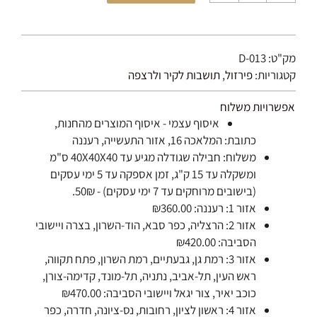
של
תושבת
יציקה
מק"ט:
D-013
85/85
קטגוריות:
פירזול
,
תושבות לקיר ולרצפה
אפשרויות משלוח
איסוף עצמי - איסוף המוצרים מהחנות,
כתובת: המלאכה 16, אזור התעשייה, רעננה
משלוח: חבילה שגודלה מגיע עד 40X40X40 ס"מ
ומשקלה עד 15 ק"ג, זמן אספקה עד 5 ימי עסקים
(בישובים מרוחקים עד 7 ימי עסקים) - 50₪.
אזור 1: רעננה: ₪360.00
אזור 2: הרצליה, כפר סבא, הוד-השרון, בצרה ויישובי
הסביבה: ₪420.00
אזור 3: רמת גן, גבעתיים, רמת השרון, פתח תקווה,
ראש העין, תל-אביב, נתניה, תל-מונד, קדימה-צורן,
כוכב יאיר, צור יגאל ויישובי הסביבה: ₪470.00
אזור 4: ראשון לציון, רחובות, נס-ציונה, חדרה, כפר