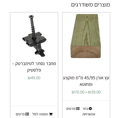
מוצרים משודרגים
מחבר נסתר לטימברטק –
פלסטיק
עץ אורן 45/95 מ"מ מוקצע
₪
49.00
ומחוטא
טווח
₪
70.00
–
₪
39.00
מחירים:
למוצר
בחר
פרטים
עד
אפשרויות
הוספה לסל
פרטים
זה