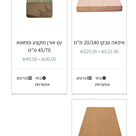
איפאה טבקו 20/140 מ"מ
עץ אורן מוקצע ומחוטא
45/70 מ"מ
טווח
₪
225.00
–
₪
122.00
מחירים:
טווח
₪
45.00
–
₪
36.00
מחירים:
עד
למוצר
למוצר
בחר
פרטים
בחר
פרטים
עד
אפשרויות
אפשרויות
זה
זה
יש
יש
מספר
מספר
סוגים.
סוגים.
ניתן
ניתן
לבחור
לבחור
את
את