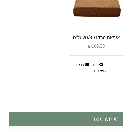
האפשרויות
האפשרויות
בעמוד
בעמוד
המוצר
המוצר
איפאה טבקו 20/90 מ"מ
₪
109.00
למוצר
בחר
פרטים
אפשרויות
זה
יש
מספר
סוגים.
ניתן
לבחור
את
חיפוש מוצר
האפשרויות
בעמוד