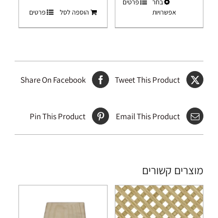
למוצר
בחר
פרטים
אפשרויות
הוספה לסל
פרטים
זה
יש
מספר
סוגים.
ניתן
לבחור
Share On Facebook
Tweet This Product
את
האפשרויות
בעמוד
Pin This Product
Email This Product
המוצר
מוצרים קשורים