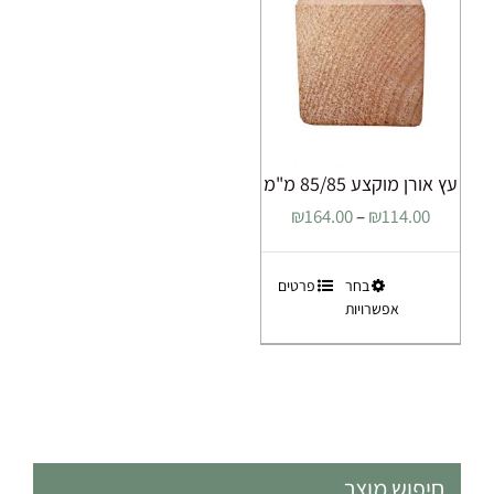
את
האפשרויות
בעמוד
המוצר
עץ אורן מוקצע 85/85 מ"מ
טווח
₪
164.00
–
₪
114.00
מחירים:
למוצר
בחר
פרטים
עד
אפשרויות
זה
יש
מספר
סוגים.
ניתן
לבחור
את
חיפוש מוצר