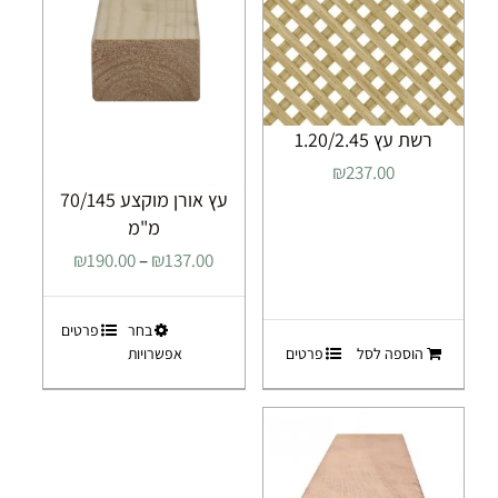
רשת עץ 1.20/2.45
₪
237.00
עץ אורן מוקצע 70/145
מ"מ
טווח
₪
190.00
–
₪
137.00
מחירים:
למוצר
בחר
פרטים
עד
הוספה לסל
פרטים
אפשרויות
זה
יש
מספר
סוגים.
ניתן
לבחור