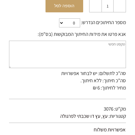
הוספה לסל
כמות
של
מספר החיתוכים הנדרש:
עץ
דו
אנא פרטו את מידות החיתוך המבוקשות (בס"מ):
שכבתי
90/135
מ"מ
סה"כ לתשלום:
יש לבחור אפשרויות
סה"כ חיתוך:
ללא חיתוך.
מחיר לחיתוך: 6 ₪
מק"ט:
3076
קטגוריות:
עץ
,
עץ דו שכבתי לפרגולה
אפשרויות משלוח