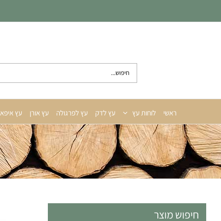
לג
תוכן
חיפוש...
ראשי
לוחות עץ
עץ לדק
עץ לפרגולה
עץ אורן
עץ איפא
חיפוש מוצר