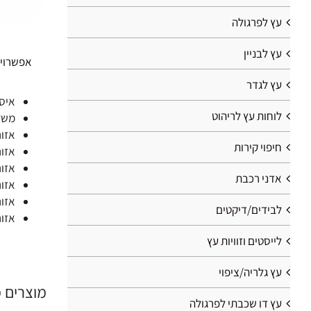
עץ לפרגולה
עץ לבניין
אפשרויו
עץ לגדר
איסוף
לוחות עץ לריהוט
משלוח: חבילה ש
אזור 1: רעננה: 0
חיפוי קירות
אזור 2: הרצליה, כפר סבא, הוד-השרון, בצרה ויישו
אזור 3: רמת גן, גבעתיים, רמת השרון, פתח תקווה, ראש העין, תל-אביב, נתניה, תל-מונד, קדימה-צורן, כוכב
אדני רכבת
אזור 4: ראשון לציון, רחובות, נס-ציונה, חדרה, כפר יונה, אלפי מנשה, אורנית, חולו
אזור 5: זכרון יעקב, מודיעין-מכבים-רעות, חיפה, אשדוד, בית שמ
לבידים/דיקטים
אזור 6: אשקלון, ירושלים, קריות ויישובי ה
לייסטים וזוויות עץ
עץ גלריה/ציפוי
מוצרים 
עץ דו שכבתי לפרגולה