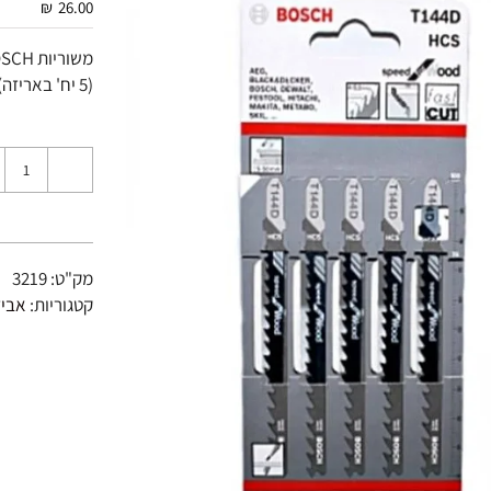
₪
26.00
משוריות BOSCH לעץ 100 מ"מ, מתאים לעץ בעובי 5 מ"מ – 50 מ"מ
(5 יח' באריזה)
מות
ל
וריות
BOSC
מק"ט:
3219
T144
קטגוריות:
אביז