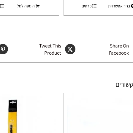
למוצר
בחר אפשרויות
פרטים
הוספה לסל
עד
זה
יש
מספר
סוגים.
ניתן
Tweet This
Share On
לבחור
Product
Facebook
את
האפשרויות
בעמוד
המוצר
קשורים