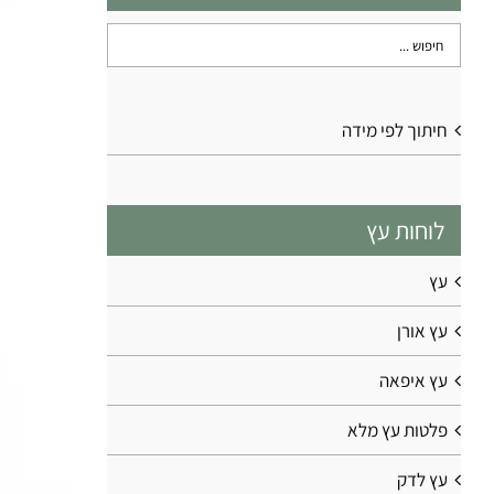
חיתוך לפי מידה
כ
ש
לוחות עץ
מש
H
עץ
D
עץ אורן
עץ איפאה
פלטות עץ מלא
עץ לדק