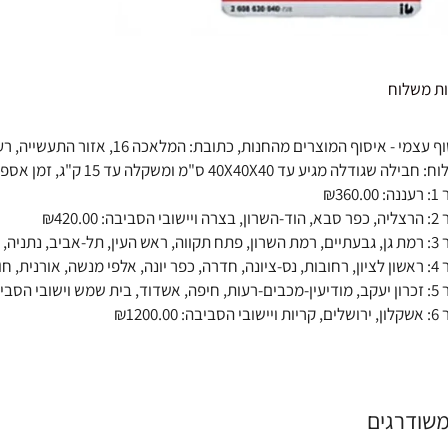
ת משלוח
 עצמי - איסוף המוצרים מהחנות, כתובת: המלאכה 16, אזור התעשייה, רעננה
גודלה מגיע עד 40X40X40 ס"מ ומשקלה עד 15 ק"ג, זמן אספקה עד 5 ימי עסקים (בישובים מרוחקים עד 7 ימי עסקים) - 50₪.
₪360.0
בי הסביבה: ₪420.00
 יאיר, צור יגאל ויישובי הסביבה: ₪470.00
ן, בת ים וישובי הסביבה: ₪520.00
ש וישובי הסביבה: ₪760.00
סביבה: ₪1200.00
משודרגים