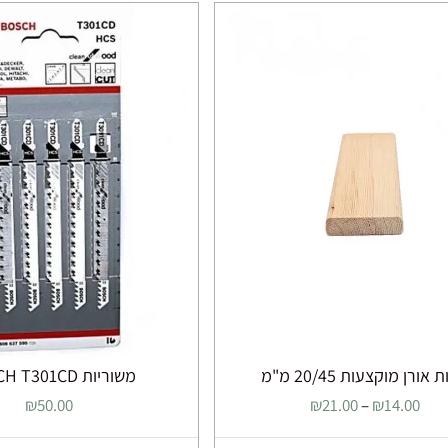
אורן מוקצעות 20/45 מ"מ
משוריות BOSCH T301CD
טווח
₪
50.00
₪
21.00
–
₪
14.00
מחירים: