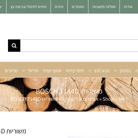
אודות
שאלות ותשובות
מאמרים
טיפים
טיפים לטיפול וצביעת עץ
יצ
ה
במבוק
צבע לעץ
חיפוי קירות
סנטף וקירוי
פירזול
מרזבים
ע
משוריות BOSCH T144D
ראשי
»
Shop
»
אביזרים וכלי עבודה
»
משוריות BOSCH T144D
משוריות BOSCH T144D