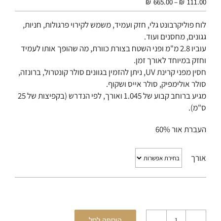
טווח
₪
665.00
–
₪
111.00
מחירים:
לוח פוליקרבונט גלי, חזק ועמיד, משמש לקירוי פרגולות, חניות,
גגונים, מחסנים ועוד.
עד
עוביו 2.8 מ"מ ופני השטח בצורת כוורת, מה שהופך אותו לעמיד
וחזק במיוחד לאורך זמן.
חסין מפני קרינת UV, ניתן להזמין בגוונים סולר קונטרול, ברונזה,
סולר אולימפיק, סולר אייס ושקוף.
מגיע ברוחב קבוע של 1.045 ואורך, לפי הנדרש (בקפיצות של 25
ס"מ).
העברת אור 60%
אורך
הוספה לסל