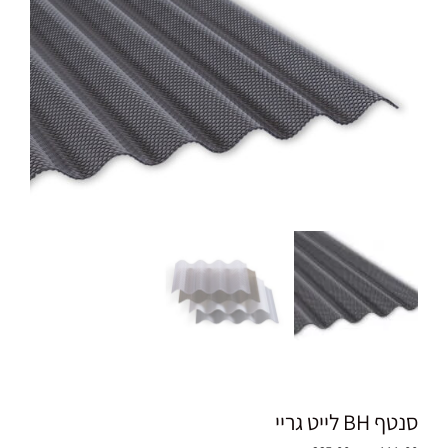
סנטף BH לייט גריי