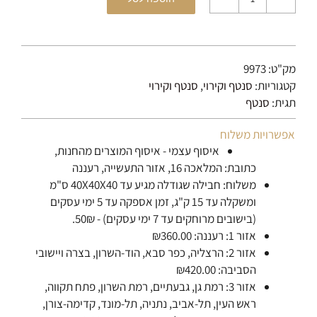
כמות
של
סנטף
BH
מק"ט:
9973
לייט
קטגוריות:
סנטף וקירוי
,
סנטף וקירוי
גריי
תגית:
סנטף
אפשרויות משלוח
איסוף עצמי - איסוף המוצרים מהחנות,
כתובת: המלאכה 16, אזור התעשייה, רעננה
משלוח: חבילה שגודלה מגיע עד 40X40X40 ס"מ
ומשקלה עד 15 ק"ג, זמן אספקה עד 5 ימי עסקים
(בישובים מרוחקים עד 7 ימי עסקים) - 50₪.
אזור 1: רעננה: ₪360.00
אזור 2: הרצליה, כפר סבא, הוד-השרון, בצרה ויישובי
הסביבה: ₪420.00
אזור 3: רמת גן, גבעתיים, רמת השרון, פתח תקווה,
ראש העין, תל-אביב, נתניה, תל-מונד, קדימה-צורן,