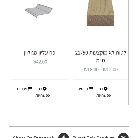
פח עליון מגולוון
לטות לא מוקצעות 22/50
מ"מ
₪
42.00
טווח
₪
18.00
–
₪
12.00
מחירים:
למוצר
למוצר
בחר
פרטים
בחר
פרטים
עד
אפשרויות
אפשרויות
זה
זה
יש
יש
מספר
מספר
סוגים.
סוגים.
ניתן
ניתן
לבחור
לבחור