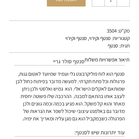
כמות
של
סנטף
סולר
מק"ט:
3504
גריי
קטגוריות:
סנטף וקירוי
,
סנטף וקירוי
תגית:
סנטף
תיאור
אפשרויות משלוח
סנטף סולר גריי
סנטף הוא לוח פוליקרבונט גלי ועמיד שמיועד לאטום גגות,
פרגולות וכל פתח תקרתי. למעשה מדובר בפיתוח כחול לבן
שמותאם לאקלים הישראלי. הוא גמיש ואלסטי ולכן ניתן
לעצב אותו בהתאם למבנה. ההרכבה שלו פשוטה יחסית
מאחר והוא קל משקל. הוא מגיע בכמה וכמה גוונים ולכן
מדובר גם באלמנט עיצובי שיכול לשפר את הנראות של
הפרגולה כשבמקביל הוא גם מגן עליה ומאריך את ימיה.
עוד יתרונות שיש לסנטף: