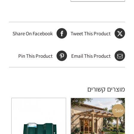
Share On Facebook
Tweet This Product
Pin This Product
Email This Product
מוצרים קשורים
Sale!