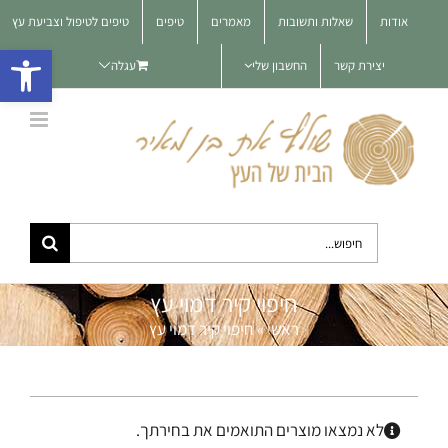
לג
אודות
שאלות ותשובות
מאמרים
טיפים
טיפים לטיפול וצביעת עץ
תוכן
פתח סרגל 
יצירת קשר
החשבון שלי
עגלה
חיפוש...
חיפוי קיר דמוי עץ
ראשי
»
חיפוי קיר דמוי עץ
לא נמצאו מוצרים התואמים את בחירתך.