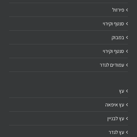
פירזול
סנטף וקירוי
במבוק
סנטף וקירוי
עמודים לגדר
עץ
עץ איפאה
עץ לבניין
עץ לגדר