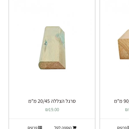
מספר
סוגים.
ניתן
לבחור
את
ות
האפשרויות
בעמוד
המוצר
סרגל הצללה 20/45 מ"מ
טווח
₪
19.00
₪
מחירים:
פרטים
הוספה לסל
פרטים