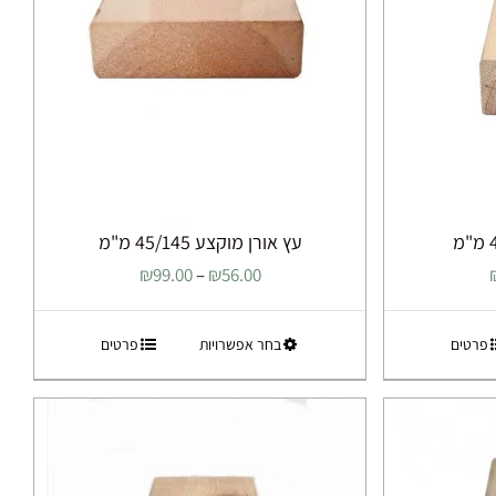
עץ אורן מוקצע 45/145 מ"מ
טווח
טווח
₪
99.00
–
₪
56.00
מחירים:
מחירים:
למוצר
פרטים
בחר אפשרויות
פרטים
עד
עד
זה
יש
מספר
סוגים.
ניתן