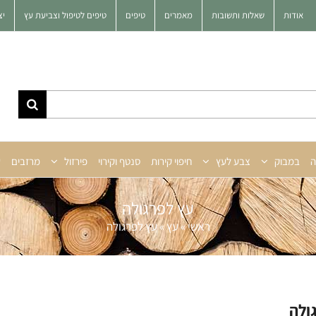
אודות
שאלות ותשובות
מאמרים
טיפים
טיפים לטיפול וצביעת עץ
יצ
ה
במבוק
צבע לעץ
חיפוי קירות
סנטף וקירוי
פירזול
מרזבים
ע
עץ לפרגולה
ראשי
»
עץ
»
עץ לפרגולה
ולה