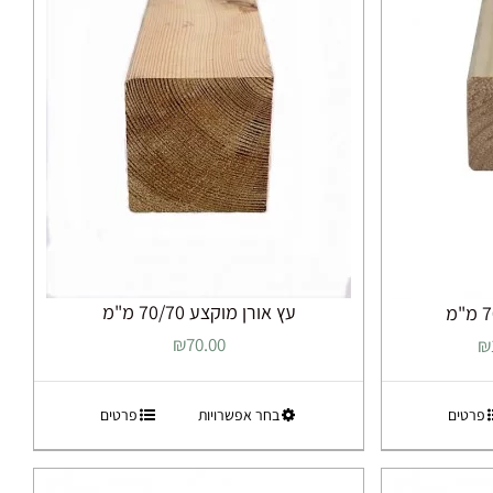
לבחור
את
ות
האפשרויות
בעמוד
המוצר
עץ אורן מוקצע 70/70 מ"מ
טווח
70.00
₪
₪
מחירים:
למוצר
פרטים
בחר אפשרויות
פרטים
עד
זה
יש