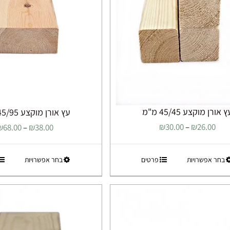
 אורן מוקצע 45/45 מ"מ
עץ אורן מוקצע 45/95 מ"מ
טווח
₪
30.00
–
₪
26.00
₪
68.00
–
₪
38.00
מחירים:
למוצר
למוצר
בחר אפשרויות
פרטים
בחר אפשרויות
עד
זה
זה
יש
יש
מספר
מספר
סוגים.
סוגים.
ניתן
ניתן