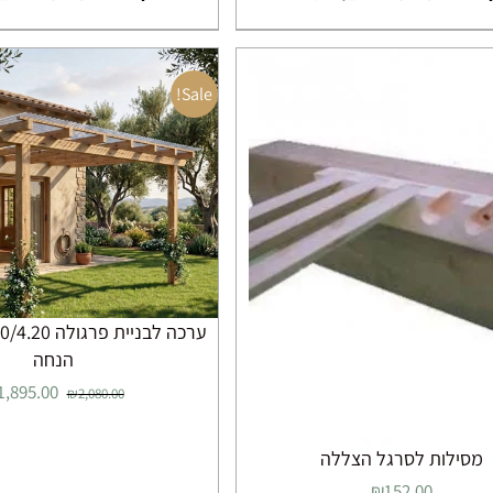
עד
זה
זה
יש
יש
מספר
מספר
Sale!
סוגים.
סוגים.
ניתן
ניתן
לבחור
לבחור
את
את
האפשרויות
האפשרוי
בעמוד
בעמוד
המוצר
המוצר
הנחה
המחיר
1,895.00
₪
2,080.00
המקורי
היה:
מסילות לסרגל הצללה
,080.00.
₪
152.00