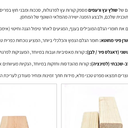
ם של
שולץ עץ ורעפים
מספק קורות עץ לפרגולות, סככות ומבני חוץ בפריסה
וכנית שלכם, ולבצע הזמנה ישירה מהמלאי השוטף של המחסן.
 את חומרי הגלם המובילים בענף, המגיעים לאחר טיפול הגנה וחיטוי (אימפרג
רן פיני מחוטא:
חומר הגלם הנפוץ והכלכלי ביותר, המציע נוכחות כפרית טב
שני (דאגלס פיר / לבן):
קורות מאסיביות ועבות במיוחד, המעניקות לפרגול
ב-שכבתי (למינציה):
קורות מהונדסות וחזקות במיוחד, הנקיות מעיוותים 
צרים תמצאו מפרט טכני מלא, מידות חתך זמינות ומחיר מעודכן לעריכת הז