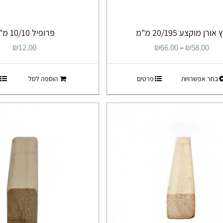
אורן מוקצע 20/195 מ"מ
פרופיל 10/10 מ"מ
טווח
₪
12.00
₪
66.00
–
₪
58.00
מחירים:
למוצר
בחר אפשרויות
פרטים
הוספה לסל
עד
זה
יש
מספר
סוגים.
ניתן
לבחור
את
האפשרויות
בעמוד
המוצר