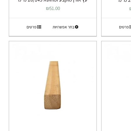
טווח
51.00
₪
מחירים:
למוצר
פרטים
בחר אפשרויות
פרטים
עד
זה
יש
מספר
סוגים.
ניתן
לבחור
את
ות
האפשרויות
בעמוד
המוצר