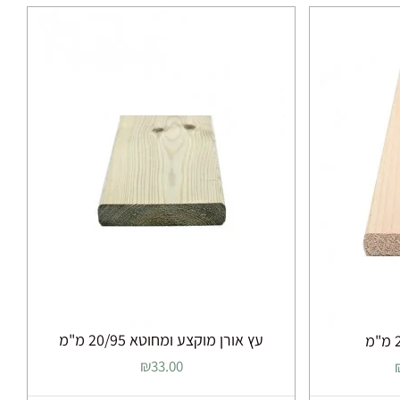
יש
מספר
סוגים.
ניתן
לבחור
את
ות
האפשרויות
בעמוד
המוצר
עץ אורן מוקצע ומחוטא 20/95 מ"מ
טווח
33.00
₪
מחירים: