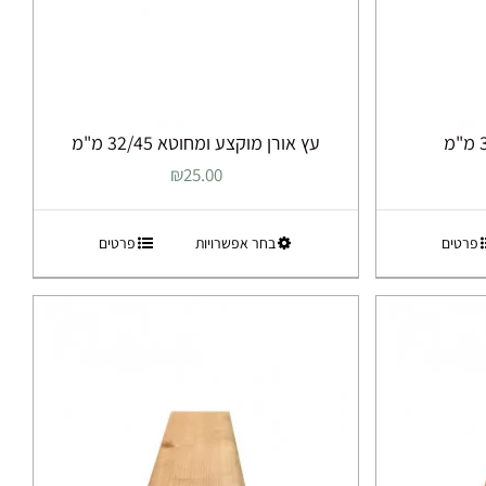
עץ אורן מוקצע ומחוטא 32/45 מ"מ
₪
25.00
למוצר
פרטים
בחר אפשרויות
פרטים
זה
יש
מספר
סוגים.
ניתן
לבחור
את
ות
האפשרויות
בעמוד