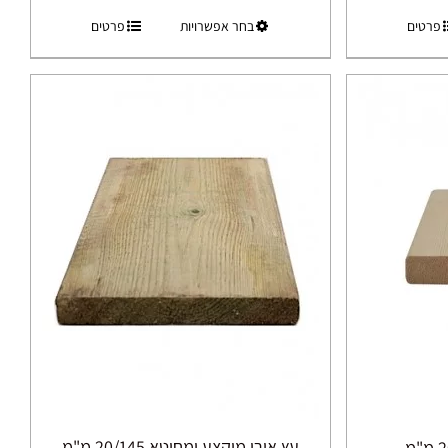
למוצר
פרטים
בחר אפשרויות
פרטים
עד
זה
יש
מספר
סוגים.
ניתן
לבחור
את
ות
האפשרויות
בעמוד
המוצר
עץ אורן מוקצע ומחוטא 20/145 מ"מ