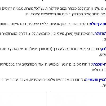
ם שלנו מחכה לכם מבחר עצום של לוחות עץ לכל מטרה: מבניית רהיטים ומיד
את חומר הגלם המדויק, ריכזנו את השימושים המרכזיים:
ת עץ מלא
:
פלטות אורן או אלון טבעיות, ללא כימיקלים, המצטיינות בנוחות 
פרגולה
:
התאמת העץ (אורן, גושני וכו') מתבצעת לפי גודל הקונסטרוקצי
.
דק
:
פתרון קלאסי המבוסס על עץ רך (כמו אורן פופולרי ונגיש) או עץ קשה ו
קש.
ו-שכבתי
:
לוחות מסיביים העשויים מאשוח ואורן המודבקים יחד בטכנולוגיה
ם גדולים.
בניין ותעשייה
:
לוחות רב-שכבתיים אלסטיים ועמידים, שעברו עיבוד ייחודי 
ה.