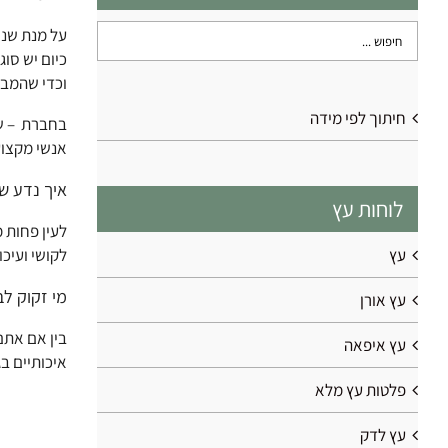
על מנת שנו
כיום יש סוג
וכדי שהמברג
חיתוך לפי מידה
בחברת – שו
אנשי מקצוע
איך נדע ש
לוחות עץ
לעין פחות 
עץ
לקושי ועיכ
מי זקוק ל
עץ אורן
בין אם אתם
עץ איפאה
איכותיים ב
פלטות עץ מלא
עץ לדק