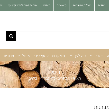
אודות
שאלות ותשובות
מאמרים
טיפים
טיפים לטיפול וצביעת עץ
יצ
ה
במבוק
צבע לעץ
חיפוי קירות
סנטף וקירוי
פירזול
מרזבים
ע
ביטים
ראשי
»
אביזרים וכלי עבודה
»
ביטים
מברגות