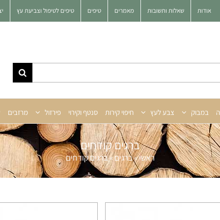
אודות
שאלות ותשובות
מאמרים
טיפים
טיפים לטיפול וצביעת עץ
יצ
ה
במבוק
צבע לעץ
חיפוי קירות
סנטף וקירוי
פירזול
מרזבים
ע
ברגים קודחים
ראשי
»
ברגים
»
ברגים קודחים