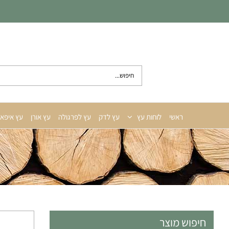
לג
תוכן
חיפוש...
ראשי
לוחות עץ
עץ לדק
עץ לפרגולה
עץ אורן
עץ איפא
חיפוש מוצר