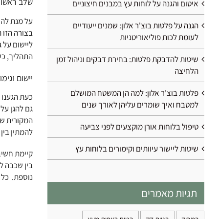
שלב ראשון 
איטום והגנה על לוחות עץ במבנים חיצוניים
על מנת להש
הגנה על פלטות בוצ'ר אלון: שמנים ייעודיים
בצורה הזו ה
לעומת לכות פוליאוריטניות
ליישום על ג
התהליך, כש
שיטות להדבקת פלטות: בחירת דבקים וניהול זמן
הלחיצה
יישום וגימ
פלטות בוצ'ר אלון: למה הן המשטח המושלם
כעת הגענו 
למטבח ואיך שומרים עליהן לאורך שנים
גם להגן על
המקורית של
טיפול בלוחות אורן מוקצעים לפני צביעה
להמתין בין 15 ל-20 דקות בין כל שכבה, זאת על מנת שהשכבה הראשונה לא תספיק לאטום את העץ לפני מריחת השכבה הנוספת
שיטות ליישור עיוותים וקימורים בלוחות עץ
קיימת חשיב
בין שכבה ל
נוספת. כל 
תגיות מאמרים