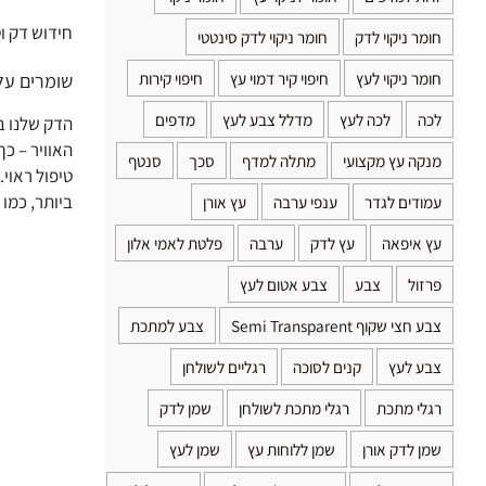
חידוש דק ו
חומר ניקוי לדק
חומר ניקוי לדק סינטטי
חומר ניקוי לעץ
חיפוי קיר דמוי עץ
חיפוי קירות
שומרים על
לכה
לכה לעץ
מדלל צבע לעץ
מדפים
הדק שלנו ב
האוויר – כ
מנקה עץ מקצועי
מתלה למדף
סכך
סנטף
טיפול ראוי.
ביותר, כמו 
עמודים לגדר
ענפי ערבה
עץ אורן
עץ איפאה
עץ לדק
ערבה
פלטת לאמי אלון
פרזול
צבע
צבע אטום לעץ
צבע חצי שקוף Semi Transparent
צבע למתכת
צבע לעץ
קנים לסוכה
רגליים לשולחן
רגלי מתכת
רגלי מתכת לשולחן
שמן לדק
שמן לדק אורן
שמן ללוחות עץ
שמן לעץ