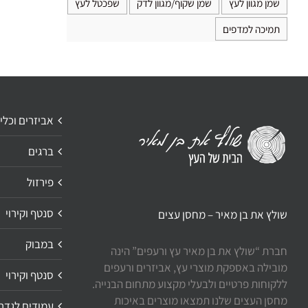
שמן מגוון לעץ
שמן שקוף/מגוון לדק
שפכטל לעץ
תמיכה למדפים
אביזרים וכלי
ברגים
פירזול
סנטף וקירוי
שולץ את בן מאיר – מחסן עצים
במבוק
חברת “שולץ את בן מאיר עץ ורעפים” הינה
מובילה באספקת מוצרי עץ, אביזרים ורעפים
סנטף וקירוי
ללקוחות פרטיים ולבעלי מקצוע מתחום הבנייה.
מחסן העצים שלנו תמצאו מוצרים באיכות
עמודים לגדר