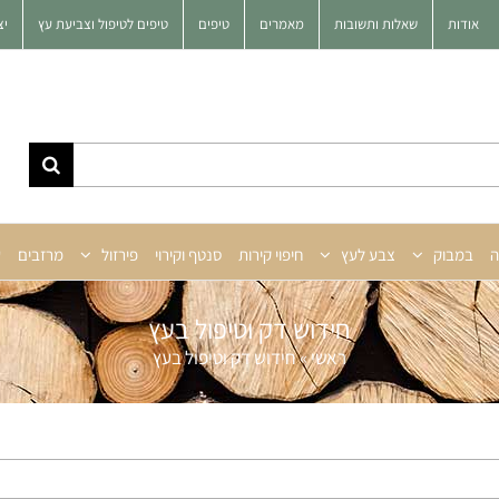
אודות
שאלות ותשובות
מאמרים
טיפים
טיפים לטיפול וצביעת עץ
יצ
ה
במבוק
צבע לעץ
חיפוי קירות
סנטף וקירוי
פירזול
מרזבים
ע
חידוש דק וטיפול בעץ
ראשי
»
חידוש דק וטיפול בעץ