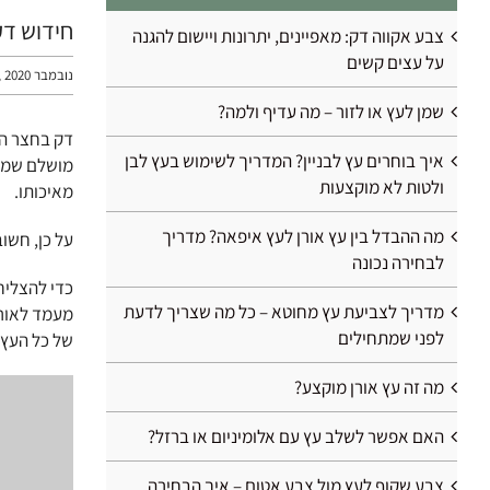
חידוש דק
צבע אקווה דק: מאפיינים, יתרונות ויישום להגנה
על עצים קשים
נובמבר 29th, 2020
שמן לעץ או לזור – מה עדיף ולמה?
דק בחצר הי
איך בוחרים עץ לבניין? המדריך לשימוש בעץ לבן
מושלם שמחל
ולטות לא מוקצעות
מאיכותו.
מה ההבדל בין עץ אורן לעץ איפאה? מדריך
על כן, חשו
לבחירה נכונה
כדי להצליח
מדריך לצביעת עץ מחוטא – כל מה שצריך לדעת
מעמד לאורך 
לפני שמתחילים
של כל העץ,
מה זה עץ אורן מוקצע?
האם אפשר לשלב עץ עם אלומיניום או ברזל?
צבע שקוף לעץ מול צבע אטום – איך הבחירה