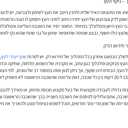
– ניקוי העץ
יג את התוצאה האידיאלית ולהכין היטב את העץ לשימון ולצביעה, יש להוצי
שמן לדק וגם הגוון של העץ יחדרו היטב לסיבי העץ ויספקו לו הגנה הרמטית
בי העץ הישן והמלוכלך במיוחד. החומר יסיר את השכבה העליונה והמלוכלכת, 
העץ כולו חשוף, נבצע שטיפה שתאפשר שימון על גבי שטח שהוא נקי למשע
ור חידוש הדק
לשלב הכמעט אחרון בכל התהליך של
חידוש דק
. יש למרוח
שמן ייעודי לעץ
,
 העץ מנזקים ומלכלוך כגון טחב, או מקרניה של השמש, מלחות, שחיקה וכדו
 העץ, הבסיס הינו שקוף, אך ניתן לגוון אותו במספר רב של גוונים, לפי ה
.
ות גדולה לעבודה מקצועית של בעל מקצוע מנוסה ומיומן, או מאידך להבנה
שכבה, אתם עלולים לפספס את השכבה השנייה בכך שהשכבה הראשונה של 
מריחה של שמן מדי מס' חודשים, תוכל לשמש כטיפול מונע ולהאריך את חיי