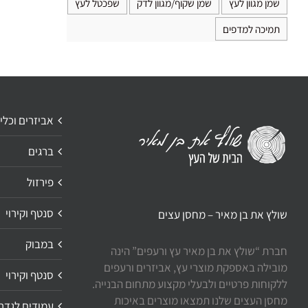
שמן מגוון לעץ
שמן שקוף/מגוון לדק
שפכטל לעץ
תמיכה למדפים
אביזרים וכלי
ברגים
פירזול
סנטף וקירוי
שולץ את בן מאיר – מחסן עצים
במבוק
חברת “שולץ את בן מאיר עץ ורעפים” הינה
מובילה באספקת מוצרי עץ, אביזרים ורעפים
סנטף וקירוי
ללקוחות פרטיים ולבעלי מקצוע מתחום הבנייה.
מחסן העצים שלנו תמצאו מוצרים באיכות
עמודים לגדר