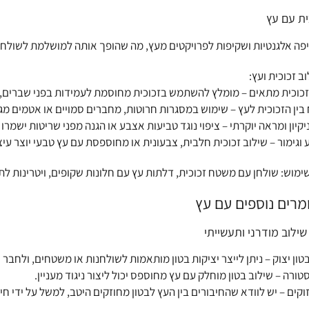
ית עם עץ
יפה אלגנטיות ושקיפות לפרויקטים מעץ, מה שהופך אותה למושלמת לשולחנו
ב זכוכית ועץ:
זכוכית מתאים – מומלץ להשתמש בזכוכית מחוסמת לעמידות בפני שברים, 
 בין הזכוכית לעץ – שימוש במסגרות חרוטות, מחברים סמויים או אטמים מגו
קיון ומראה יוקרתי – ציפוי נוגד טביעות אצבע או הגנה מפני שריטות ישמרו
גימור – שילוב זכוכית חלבית, צבעונית או מחוספסת עם עץ טבעי יוצר עיצוב
ימוש: שולחן עם משטח זכוכית, דלתות עץ עם חלונות שקופים, ויטרינות לת
מרים נוספים עם עץ
 שילוב מודרני ותעשייתי
ון יצוק – ניתן לייצר יציקות בטון מותאמות לשולחנות או משטחים, ולחבר 
רה – שילוב בטון מוחלק עם עץ מחוספס יכול ליצור ניגוד מעניין.
קים – יש לוודא שהחיבורים בין העץ לבטון מחוזקים היטב, למשל על ידי חיז