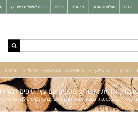
אודות
שאלות ותשובות
מאמרים
טיפים
טיפים לטיפול וצביעת עץ
יצ
ה
במבוק
צבע לעץ
חיפוי קירות
סנטף וקירוי
פירזול
מרזבים
ע
תכת, זכוכית וחומרים נוספים עם עץ? טיפים לנגר
י
»
איך לשלב מתכת, זכוכית וחומרים נוספים עם עץ? טיפים לנגרות מתקד