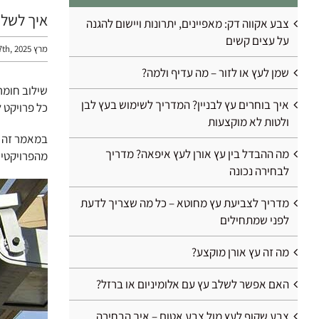
איך לשלב
צבע אקווה דק: מאפיינים, יתרונות ויישום להגנה
על עצים קשים
מרץ 17th, 2025
שמן לעץ או לזור – מה עדיף ולמה?
שילוב חומרי
איך בוחרים עץ לבניין? המדריך לשימוש בעץ לבן
כל פרויקט ל
ולטות לא מוקצעות
במאמר זה נ
מה ההבדל בין עץ אורן לעץ איפאה? מדריך
מהפרויקטים
לבחירה נכונה
מדריך לצביעת עץ מחוטא – כל מה שצריך לדעת
לפני שמתחילים
מה זה עץ אורן מוקצע?
האם אפשר לשלב עץ עם אלומיניום או ברזל?
צבע שקוף לעץ מול צבע אטום – איך הבחירה