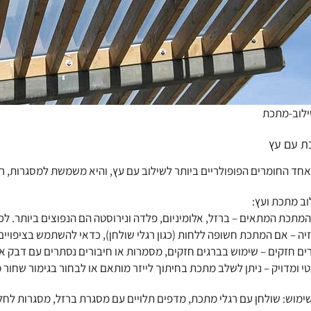
ילוב-מתכת
ת עם עץ
חד החומרים הפופולריים ביותר לשילוב עם עץ, והיא משמשת למסגרות, רגלי
וב מתכת ועץ:
המתכת המתאים – ברזל, אלומיניום, פלדה ונירוסטה הם הנפוצים ביותר. לכל
זיה – אם המתכת חשופה ללחות (כגון רגלי שולחן), כדאי להשתמש בציפויים 
רים חזקים – שימוש בברגים חזקים, מסמרות או חיבורים נסתרים עם דבק אפ
י ומדויק – ניתן לשלב מתכת בחיתוך לייזר מותאם או לבחור בגימור שחור
ימוש: שולחן עם רגלי מתכת, מדפים תלויים עם מסגרת ברזל, מסגרות לחל