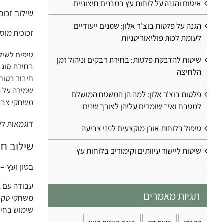
איטום והגנה על לוחות עץ במבנים חיצוניים
שילוב זכוכ
הגנה על פלטות בוצ'ר אלון: שמנים ייעודיים
זכוכית מוס
לעומת לכות פוליאוריטניות
טיפים לשילו
שיטות להדבקת פלטות: בחירת דבקים וניהול זמן
בחירת סוג 
הלחיצה
חיבור בטוח
שמירה על ני
פלטות בוצ'ר אלון: למה הן המשטח המושלם
משחקי צבע ו
למטבח ואיך שומרים עליהן לאורך שנים
דוגמאות לש
טיפול בלוחות אורן מוקצעים לפני צביעה
שילוב חו
שיטות ליישור עיוותים וקימורים בלוחות עץ
בטון ועץ –
עבודה עם בט
תגיות מאמרים
משחקי טקסטו
שימוש בחיזו