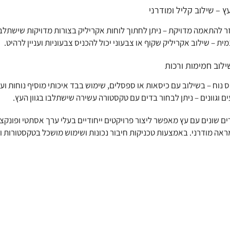
ץ – שילוב קליל ומודרני
זר להתאמה מדויקת – ניתן לחתוך לוחות אקריליק בצורות מדויקות שישתלבו
ית – שילוב אקריליק שקוף או צבעוני יכול להכניס צבעוניות ועניין לרהיט.
ילוב חמימות ורכות
 נוח – בשילוב עם כיסאות או ספסלים, שימוש בבד איכותי מוסיף נוחות ועי
ם וגוונים – ניתן לבחור בדים עם טקסטורה עשירה שישתלבו בגוון העץ.
ם שונים עם עץ מאפשר ליצור פרויקטים ייחודיים בעלי ערך אסתטי ופונקצי
מראה מודרני. באמצעות טכניקות חיבור נכונות ושימוש מושכל בטקסטורות וצב