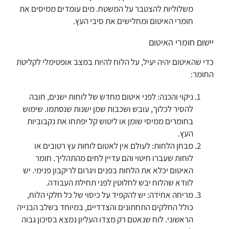
משלוליות להצטבר על המשטח. מים עומדים ממיסים את
חומרי האיטום ומחלישים את סיבי העץ.
יישום חומרי האיטום
כדי שהאיטום יהיה יעיל, על הלוח להיות במצב אופטימלי לקליטת
החומר:
ניקוי והכנה: לפני איטום מחדש של לוחות ישנים, חובה
להסיר לכלוך, עובש ושכבות שמן ישנות שנסתמו. שימוש
בחומרים ממיסי שומן או ליטוש קל יפתחו את נקבוביות
העץ.
מבחן הלחות: לעולם אין לאטום לוחות עץ רטובים או
לוחות שעברו חיטוי והם עדיין לחים מהתהליך. חומר
האיטום יכלא את הלחות בפנים ויגרום לריקבון פנימי. יש
לוודא שהלוח יבש לחלוטין לפני תחילת העבודה.
מריחה אחידה: יש להקפיד על כיסוי של כל חלקי הלוח,
כולל החלקים התחתונים והצדדיים, במיוחד בשלב הבנייה
הראשוני. לוח שנאטם רק מצדו העליון נמצא בסיכון גבוה