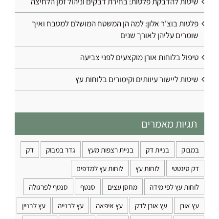
שיטות להדבקת פלטות: בחירת דבקים וניהול זמן הלחיצה
פלטות בוצ'ר אלון: למה הן המשטח המושלם למטבח ואיך
שומרים עליהן לאורך שנים
טיפול בלוחות אורן מוקצעים לפני צביעה
שיטות ליישור עיוותים וקימורים בלוחות עץ
תגיות מאמרים
במבוק
בניית דק
בניית רצפות מעץ
גדר במבוק
דק
דק סינטטי
לוחות עץ
לוחות עץ למדפים
לוחות עץ לפי מידה
מחסן עצים
סנטף
סנטף לפרגולה
עץ אורן
עץ אורן לדק
עץ איפאה
עץ לבנייה
עץ לבניין