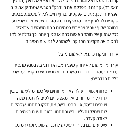
קרינת השמש היא הגורם המרכזי לפירוק הכימי של העץ (תהליך
האפירה). קרינה זו מפרקת את ה"דבק" הטבעי שמחזיק את סיבי
העץ יחד. לכן, איטום אפקטיבי בחוץ חייב לכלול פיגמנט. צבעים
שקופים לחלוטין אינם מספקים הגנה מפני השמש, ולוח שנצבע
בחומר שקוף יאפיר ויתייבש במהירות תחת השמש הישראלית.
ככל שהגוון של חומר האיטום כהה או סמיך יותר, כך גדלה יכולתו
לחסום את הקרינה המזיקה ולשמור על גמישות הסיבים.
אוורור וניקוז כתנאי לאיטום מוצלח
אף חומר איטום לא יחזיק מעמד אם הלוח נמצא במגע מתמיד
עם מים עומדים. בבניית משטחים חיצוניים, יש להקפיד על שני
כללים הנדסיים:
מרווחי אוויר: יש להשאיר מרווחים של כמה מילימטרים בין
לוח ללוח. מרווחים אלו מאפשרים למים להתנקז מטה
ויוצרים זרימת אוויר המייבשת את חלקו התחתון של הלוח.
לוח שחלקו העליון יבש והתחתון רטוב יתעוות במהירות
לצורת קערה.
שיפועים: גם בלוחות עץ, יש לתכנן שיפוע מזערי המונע