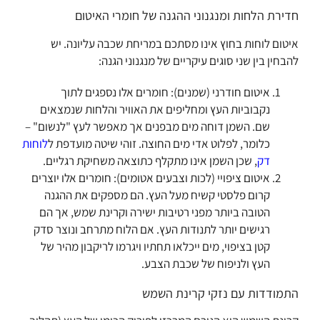
חדירת הלחות ומנגנוני ההגנה של חומרי האיטום
איטום לוחות בחוץ אינו מסתכם במריחת שכבה עליונה. יש
להבחין בין שני סוגים עיקריים של מנגנוני הגנה:
איטום חודרני (שמנים): חומרים אלו נספגים לתוך
נקבוביות העץ ומחליפים את האוויר והלחות שנמצאים
שם. השמן דוחה מים מבפנים אך מאפשר לעץ "לנשום" –
כלומר, לפלוט אדי מים החוצה. זוהי שיטה מועדפת ל
לוחות
דק
, שכן השמן אינו מתקלף כתוצאה משחיקת רגליים.
איטום ציפויי (לכות וצבעים אטומים): חומרים אלו יוצרים
קרום פלסטי קשיח מעל העץ. הם מספקים את ההגנה
הטובה ביותר מפני רטיבות ישירה וקרינת שמש, אך הם
רגישים יותר לתנודות העץ. אם הלוח מתרחב ונוצר סדק
קטן בציפוי, מים ייכלאו תחתיו ויגרמו לריקבון מהיר של
העץ ולניפוח של שכבת הצבע.
התמודדות עם נזקי קרינת השמש